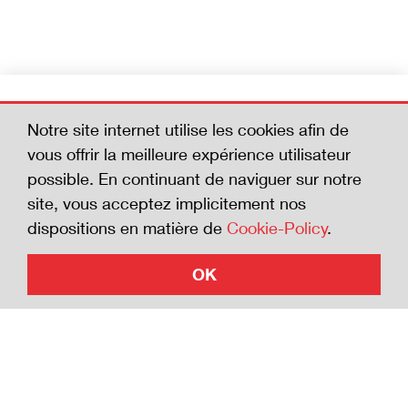
Devenez membre
Notre site internet utilise les cookies afin de
Aidez-nous à réduire le nombre d'accidents
vous offrir la meilleure expérience utilisateur
mortels. En adhérant à la Charte de la
possible. En continuant de naviguer sur notre
sécurité, vous affichez votre volonté de vous
site, vous acceptez implicitement nos
investir en faveur de la sécurité.
dispositions en matière de
Cookie-Policy
.
OK
Adhérer à la Charte