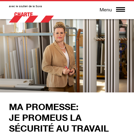
avec le soutien de la Suva
Menu
OMESSE:
MA PR
OMEUS LA
LA SÉC
ITÉ AU TRAVAIL
INTÉG