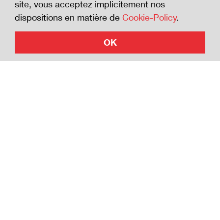
site, vous acceptez implicitement nos
investir en faveur de la sécurité.
dispositions en matière de
Cookie-Policy
.
OK
Adhérer à la Charte
© Suva, 2026