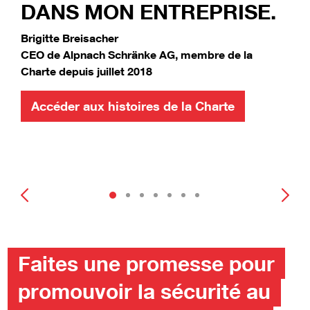
MON ENTREPRISE.
PLANI
TRAVA
sacher
ch Schränke AG, membre de la
Daniel Fische
 juillet 2018
préposé à la
membre de la
x histoires de la Charte
Accéder au
Faites une promesse pour
promouvoir la sécurité au