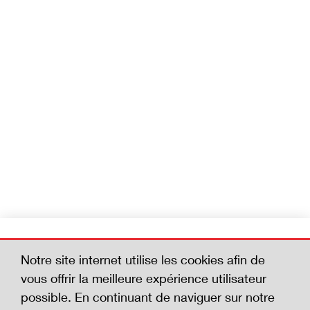
Devenez membre
Notre site internet utilise les cookies afin de
Aidez-nous à réduire le nombre d'accidents
vous offrir la meilleure expérience utilisateur
mortels. En adhérant à la Charte de la
possible. En continuant de naviguer sur notre
sécurité, vous affichez votre volonté de vous