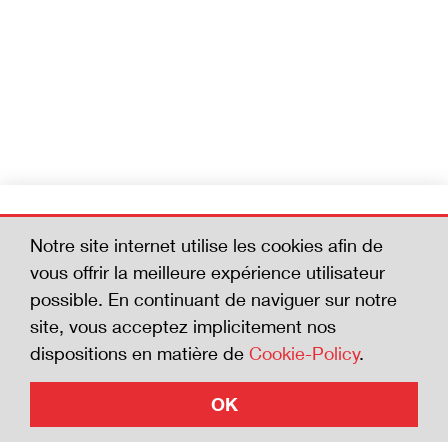
Devenez membre
Notre site internet utilise les cookies afin de
Aidez-nous à réduire le nombre d'accidents
vous offrir la meilleure expérience utilisateur
mortels. En adhérant à la Charte de la
possible. En continuant de naviguer sur notre
sécurité, vous affichez votre volonté de vous
site, vous acceptez implicitement nos
investir en faveur de la sécurité.
dispositions en matière de
Cookie-Policy
.
OK
Adhérer à la Charte